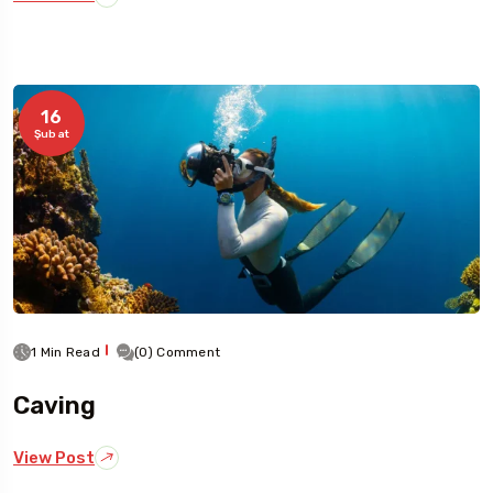
16
Şubat
1 Min Read
(0) Comment
Caving
View Post