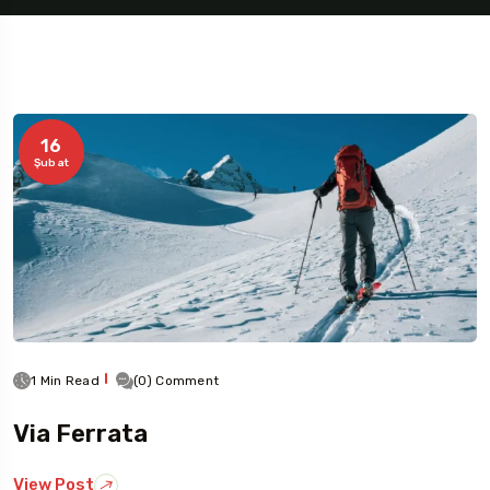
16
Şubat
1 Min Read
(0) Comment
Via Ferrata
View Post