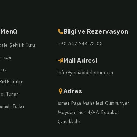
ı Menü
Bilgi ve Rezervasyon
+90 542 244 23 03
ale Şehitlik Turu
mızda
Mail Adresi
ımız
info@yeniabidelertur.com
irlik Turlar
Adres
el Turlar
İsmet Paşa Mahallesi Cumhuriyet
amalı Turlar
Meydanı no: 4/AA Eceabat
Çanakkale