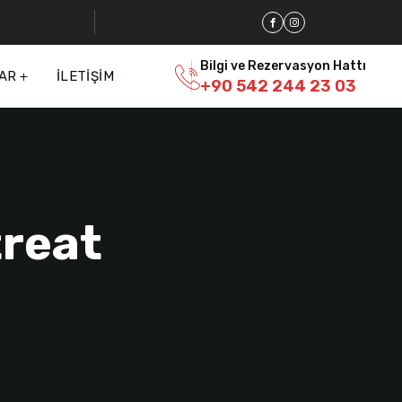
Bilgi ve Rezervasyon Hattı
AR
İLETIŞIM
+90 542 244 23 03
treat