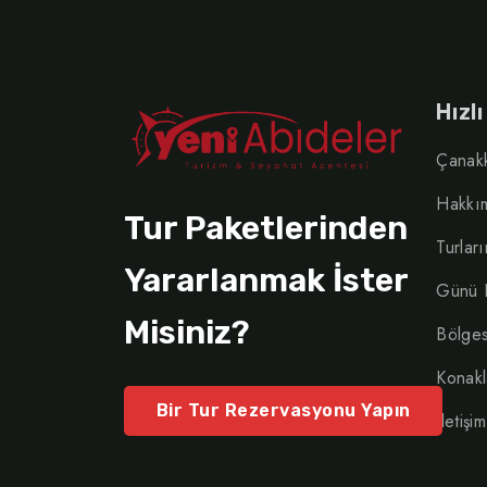
Hızl
Çanakk
Hakkı
Tur Paketlerinden
Turlar
Yararlanmak İster
Günü B
Misiniz?
Bölges
Konakl
Bir Tur Rezervasyonu Yapın
İletişim