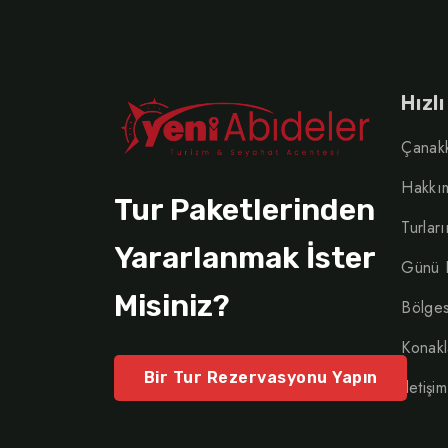
Hızl
Çanakk
Hakkı
Tur Paketlerinden
Turlar
Yararlanmak İster
Günü B
Misiniz?
Bölges
Konakl
Bir Tur Rezervasyonu Yapın
İletişim