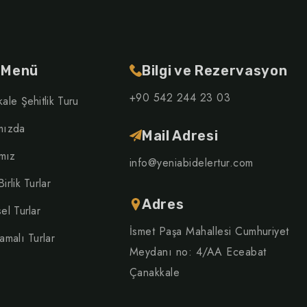
ı Menü
Bilgi ve Rezervasyon
+90 542 244 23 03
ale Şehitlik Turu
mızda
Mail Adresi
ımız
info@yeniabidelertur.com
irlik Turlar
Adres
el Turlar
İsmet Paşa Mahallesi Cumhuriyet
amalı Turlar
Meydanı no: 4/AA Eceabat
Çanakkale