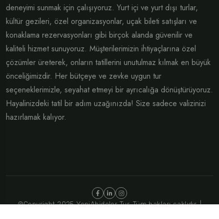
deneyimi sunmak için çalışıyoruz. Yurt içi ve yurt dışı turlar,
kültür gezileri, özel organizasyonlar, uçak bileti satışları ve
konaklama rezervasyonları gibi birçok alanda güvenilir ve
kaliteli hizmet sunuyoruz. Müşterilerimizin ihtiyaçlarına özel
çözümler üreterek, onların tatillerini unutulmaz kılmak en büyük
önceliğimizdir. Her bütçeye ve zevke uygun tur
seçeneklerimizle, seyahat etmeyi bir ayrıcalığa dönüştürüyoruz.
Hayalinizdeki tatil bir adım uzağınızda! Size sadece valizinizi
hazırlamak kalıyor.
©Copyright 2025 YeniAbideler Tur. Tüm hakları saklıdır. |
Design By
Kaplumbağa Medya