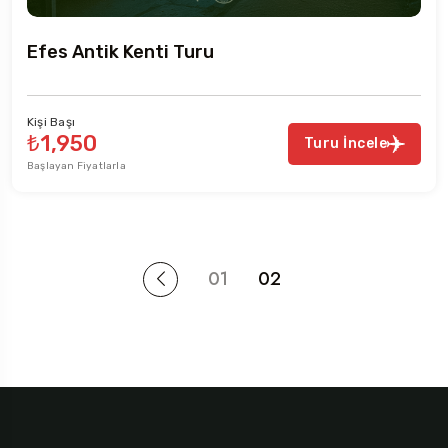
Efes Antik Kenti Turu
Kişi Başı
₺1,950
Turu İncele
Başlayan Fiyatlarla
01
02