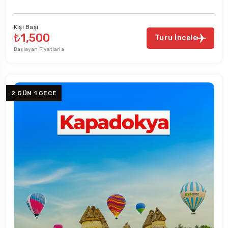
Kişi Başı
₺1,500
Turu İncele
Başlayan Fiyatlarla
2 GÜN 1 GECE