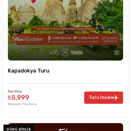
Kapadokya Turu
Kişi Başı
₺5,999
Turu İncele
Başlayan Fiyatlarla
GÜNÜ BIRLIK