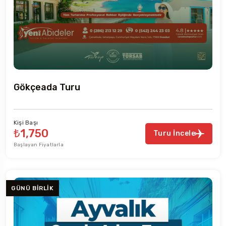
Gökçeada Turu
Kişi Başı
₺1,750
Turu İncele
Başlayan Fiyatlarla
GÜNÜ BIRLIK